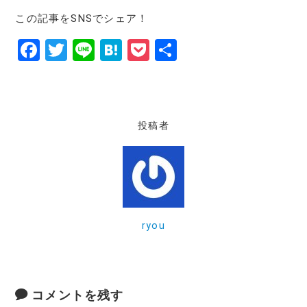
この記事をSNSでシェア！
F
T
Li
H
P
共
a
w
n
at
o
有
c
it
e
e
c
e
te
n
k
投稿者
b
r
a
et
o
o
k
ryou
コメントを残す