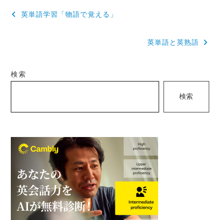
投
英単語学習「物語で覚える」
稿
英単語と英熟語
ナ
ビ
検索
ゲ
検索
ー
シ
ョ
ン