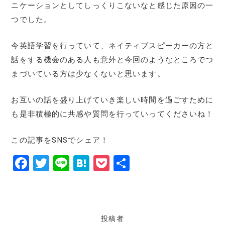
ニケーションとしてしっくりこないなと感じた原因の一
つでした。
今英語学習を行っていて、ネイティブスピーカーの方と
話をする機会のある人も意外と今回のようなところでつ
まづいている方は少なくないと思います。
お互いの話を盛り上げていき楽しい時間を過ごすために
も是非積極的に共感や質問を行っていってくださいね！
この記事をSNSでシェア！
F
T
Li
H
P
共
a
w
n
at
o
有
c
it
e
e
c
e
te
n
k
投稿者