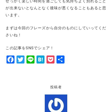
せっかく楽しい時間を過ごしても気持ちよく別れること
が出来ないとなんとなく後味が悪くなることもあると思
います。
まずは今回のフレーズから自分のものにしていってくだ
さいね！
この記事をSNSでシェア！
F
T
Li
H
P
共
a
w
n
at
o
有
c
it
e
e
c
e
te
n
k
投稿者
b
r
a
et
o
o