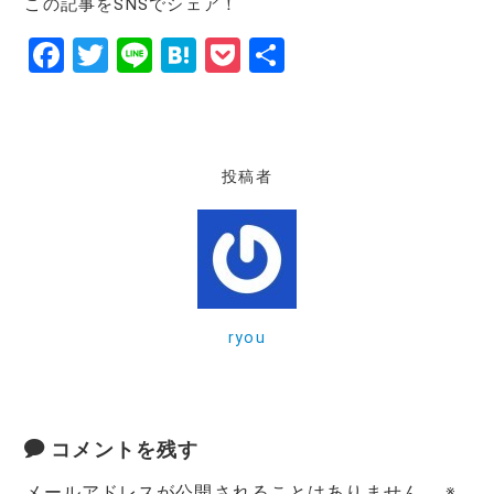
この記事をSNSでシェア！
F
T
Li
H
P
共
a
w
n
at
o
有
c
it
e
e
c
e
te
n
k
投稿者
b
r
a
et
o
o
k
ryou
コメントを残す
メールアドレスが公開されることはありません。
※